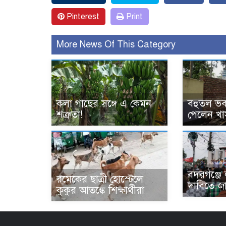
Pinterest
Print
More News Of This Category
কলা গাছের সঙ্গে এ কেমন
বহুতল ভব
শত্রুতা!
পেলেন খা
বদরগঞ্জে 
রমেকের ছাত্রী হোস্টেলে
দাবিতে জ
কুকুর আতঙ্কে শিক্ষার্থীরা