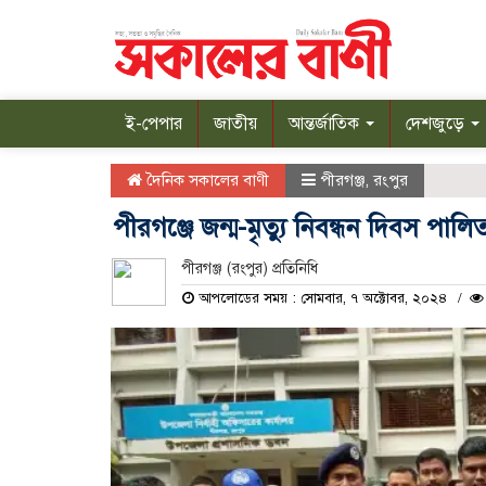
ই-পেপার
জাতীয়
আন্তর্জাতিক
দেশজুড়ে
দৈনিক সকালের বাণী
পীরগঞ্জ
,
রংপুর
পীরগঞ্জে জন্ম-মৃত্যু নিবন্ধন দিবস পালি
পীরগঞ্জ (রংপুর) প্রতিনিধি
আপলোডের সময় : সোমবার, ৭ অক্টোবর, ২০২৪