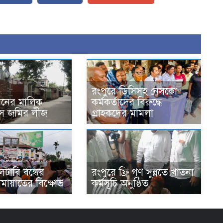
রংপুরে ডিসিসহ নেসকো
নের মালিক
কর্মকর্তাদের বিরুদ্ধে
স জমির লীজ
গ্রাহকদের মামলা
লটারি বন্ধের
রংপুরে ফ্রি গণ সুন্নতে খাতনা
ামায়াতের বিক্ষোভ
কর্মসূচি অনুষ্ঠিত