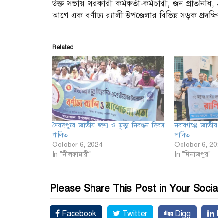
উক্ত সভায় সরকারী কর্মকর্তা-কর্মচারী, জন প্রতিনিধি, 
আগে এক বর্ণাঢ্য র‌্যালী উপজেলার বিভিন্ন সড়ক প্রদক্
Related
সৈয়দপুরে জাতীয় জন্ম ও মৃত্যু নিবন্ধন দিবস
নবাবগঞ্জে জাতীয় 
পালিত
পালিত
October 6, 2024
October 6, 20
In "নীলফামারী"
In "দিনাজপুর"
Please Share This Post in Your Socia
Facebook
Twitter
Digg
L